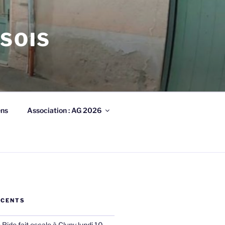
ISOIS
ens
Association : AG 2026
ÉCENTS
ide fait escale à Cluny lundi 10