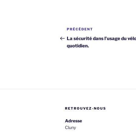
Navigation
Article
PRÉCÉDENT
de
précédent
La sécurité dans l’usage du vél
quotidien.
l’article
RETROUVEZ-NOUS
Adresse
Cluny