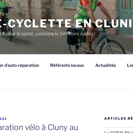
E-CYCLETTE EN CLUN
et pour la santé, pensons le territoire à vélo !
er d’auto-réparation
Référents locaux
Actualités
Li
ARTICLES R
221
ration vélo à Cluny au
Le COP31 Bike R