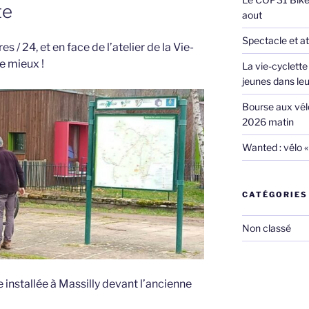
te
aout
Spectacle et ate
s / 24, et en face de l’atelier de la Vie-
re mieux !
La vie-cyclette 
jeunes dans leur
Bourse aux vélo
2026 matin
Wanted : vélo «
CATÉGORIES
Non classé
 installée à Massilly devant l’ancienne