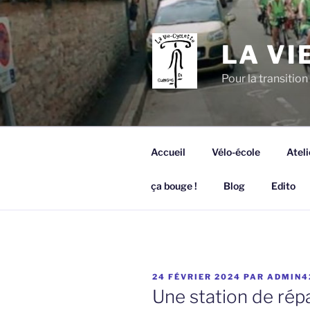
Aller
au
contenu
LA VI
principal
Pour la transition 
Accueil
Vélo-école
Ateli
ça bouge !
Blog
Edito
PUBLIÉ
24 FÉVRIER 2024
PAR
ADMIN4
LE
Une station de répa