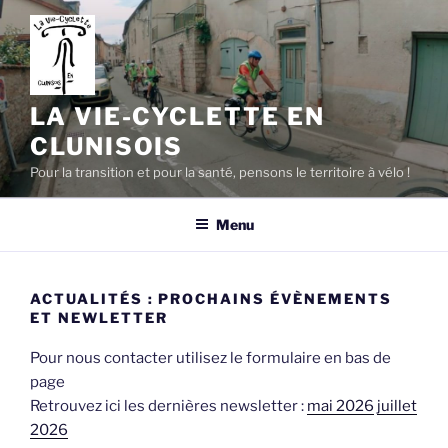
Aller
au
contenu
principal
LA VIE-CYCLETTE EN
CLUNISOIS
Pour la transition et pour la santé, pensons le territoire à vélo !
Menu
ACTUALITÉS : PROCHAINS ÉVÈNEMENTS
ET NEWLETTER
Pour nous contacter utilisez le formulaire en bas de
page
Retrouvez ici les dernières newsletter :
mai 2026
juillet
2026