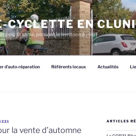
E-CYCLETTE EN CLUN
et pour la santé, pensons le territoire à vélo !
er d’auto-réparation
Référents locaux
Actualités
Li
ARTICLES R
4221
ur la vente d’automne
Le COP31 Bike R