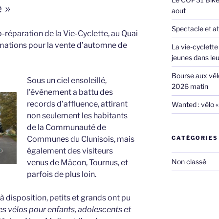
 »
aout
Spectacle et ate
o-réparation de la Vie-Cyclette, au Quai
nimations pour la vente d’automne de
La vie-cyclette 
jeunes dans leur
Bourse aux vélo
Sous un ciel ensoleillé,
2026 matin
l’événement a battu des
records d’affluence, attirant
Wanted : vélo «
non seulement les habitants
de la Communauté de
CATÉGORIES
Communes du Clunisois, mais
également des visiteurs
Non classé
venus de Mâcon, Tournus, et
parfois de plus loin.
 disposition, petits et grands ont pu
s vélos pour enfants, adolescents et