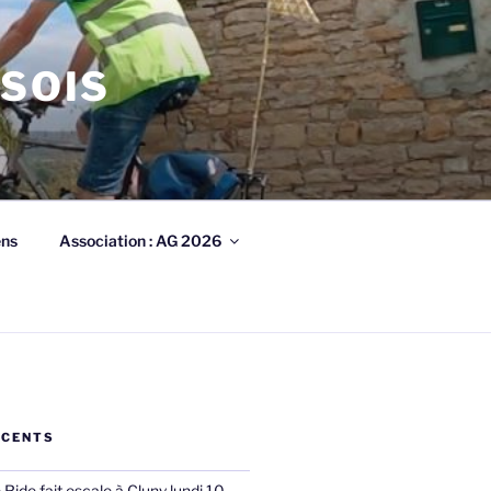
ISOIS
ens
Association : AG 2026
ÉCENTS
ide fait escale à Cluny lundi 10