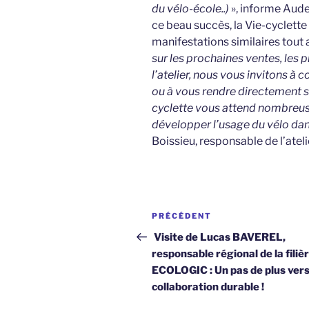
du vélo-école..)
», informe Aude
ce beau succès, la Vie-cyclette
manifestations similaires tout 
sur les prochaines ventes, les 
l’atelier, nous vous invitons à c
ou à vous rendre directement su
cyclette vous attend nombreus
développer l’usage du vélo dans
Boissieu, responsable de l’ateli
Navigation
Article
PRÉCÉDENT
de
précédent
Visite de Lucas BAVEREL,
responsable régional de la filiè
l’article
ECOLOGIC : Un pas de plus ver
collaboration durable !