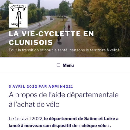
Aller
au
contenu
principal
LA VIE-CYCLETTE EN
CLUNISOIS
Pour la transition et pour la santé, pensons le territoire à vélo !
Menu
PUBLIÉ
3 AVRIL 2022
PAR
ADMIN4221
LE
A propos de l’aide départementale
à l’achat de vélo
Le 1er avril 2022,
le département de Saône et Loire a
lancé à nouveau son dispositif de « chèque vélo ».