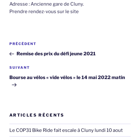
Adresse : Ancienne gare de Cluny.
Prendre rendez-vous sur le site
Navigation
Article
PRÉCÉDENT
de
précédent
Remise des prix du défi jeune 2021
l’article
Article
SUIVANT
suivant
Bourse au vélos « vide vélos » le 14 mai 2022 matin
ARTICLES RÉCENTS
Le COP31 Bike Ride fait escale à Cluny lundi 10 aout