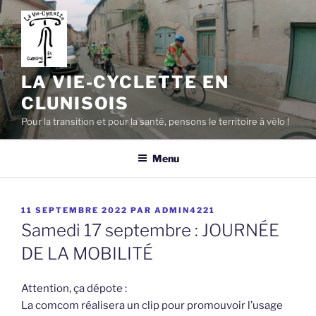
Aller
au
contenu
principal
LA VIE-CYCLETTE EN
CLUNISOIS
Pour la transition et pour la santé, pensons le territoire à vélo !
Menu
PUBLIÉ
11 SEPTEMBRE 2022
PAR
ADMIN4221
LE
Samedi 17 septembre : JOURNÉE
DE LA MOBILITÉ
Attention, ça dépote :
La comcom réalisera un clip pour promouvoir l’usage