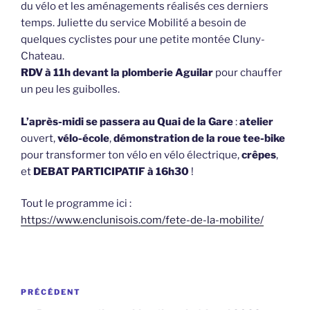
du vélo et les aménagements réalisés ces derniers
temps. Juliette du service Mobilité a besoin de
quelques cyclistes pour une petite montée Cluny-
Chateau.
RDV à 11h devant la plomberie Aguilar
pour chauffer
un peu les guibolles.
L’après-midi se passera au Quai de la Gare
:
atelier
ouvert,
vélo-école
,
démonstration de la roue tee-bike
pour transformer ton vélo en vélo électrique,
crêpes
,
et
DEBAT PARTICIPATIF à 16h30
!
Tout le programme ici :
https://www.enclunisois.com/fete-de-la-mobilite/
Navigation
Article
PRÉCÉDENT
de
précédent