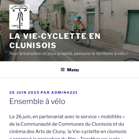
Aller
au
contenu
principal
LA VIE-CYCLETTE EN
CLUNISOIS
Pour la transition et pour la santé, pensons le territoire à vélo !
Menu
PUBLIÉ
26 JUIN 2023
PAR
ADMIN4221
LE
Ensemble à vélo
Le 26 juin, en partenariat avec le service « mobilités »
de la Communauté de Communes du Clunisois et du
cinéma des Arts de Cluny, la Vie-cyclette en clunisois