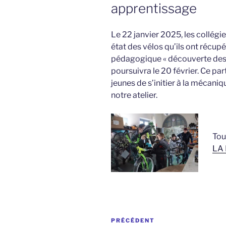
apprentissage
Le 22 janvier 2025, les collég
état des vélos qu’ils ont récupé
pédagogique « découverte des mé
poursuivra le 20 février. Ce pa
jeunes de s’initier à la mécani
notre atelier.
Tou
LA
Navigation
Article
PRÉCÉDENT