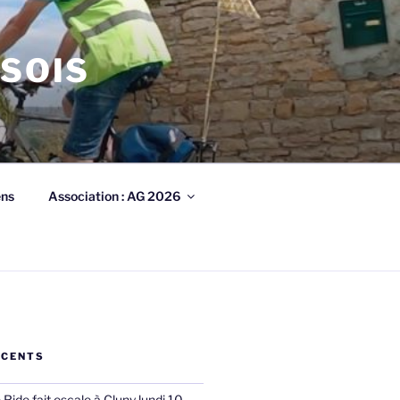
ISOIS
ens
Association : AG 2026
ÉCENTS
ide fait escale à Cluny lundi 10