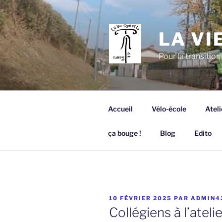
Aller
au
contenu
LA VI
principal
Pour la transition 
Accueil
Vélo-école
Ateli
ça bouge !
Blog
Edito
PUBLIÉ
10 FÉVRIER 2025
PAR
ADMIN4
LE
Collégiens à l’ateli