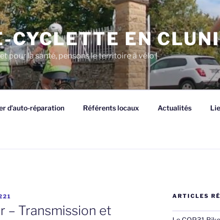
E-CYCLETTE EN CLUN
et pour la santé, pensons le territoire à vélo !
er d’auto-réparation
Référents locaux
Actualités
Li
ARTICLES R
221
er – Transmission et
Le COP31 Bike R