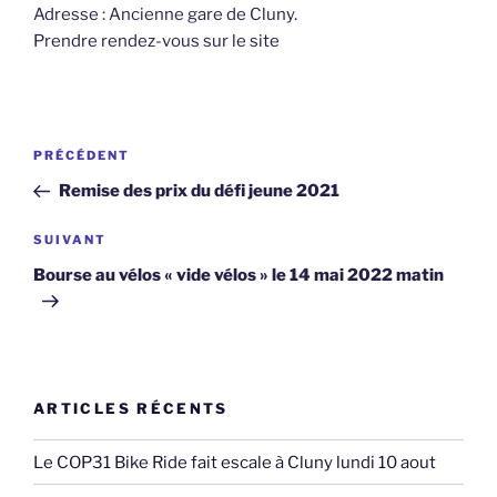
Adresse : Ancienne gare de Cluny.
Prendre rendez-vous sur le site
Navigation
Article
PRÉCÉDENT
de
précédent
Remise des prix du défi jeune 2021
l’article
Article
SUIVANT
suivant
Bourse au vélos « vide vélos » le 14 mai 2022 matin
ARTICLES RÉCENTS
Le COP31 Bike Ride fait escale à Cluny lundi 10 aout