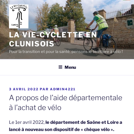
Aller
au
contenu
principal
LA VIE-CYCLETTE EN
CLUNISOIS
Pour la transition et pour la santé, pensons le territoire à vélo !
Menu
PUBLIÉ
3 AVRIL 2022
PAR
ADMIN4221
LE
A propos de l’aide départementale
à l’achat de vélo
Le 1er avril 2022,
le département de Saône et Loire a
lancé à nouveau son dispositif de « chèque vélo ».